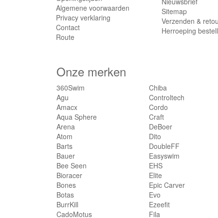
Nieuwsbrief
Algemene voorwaarden
Sitemap
Privacy verklaring
Verzenden & reto
Contact
Herroeping bestel
Route
Onze merken
360Swim
Chiba
Agu
Controltech
Amacx
Cordo
Aqua Sphere
Craft
Arena
DeBoer
Atom
Dito
Barts
DoubleFF
Bauer
Easyswim
Bee Seen
EHS
Bioracer
Elite
Bones
Epic Carver
Botas
Evo
BurrKill
Ezeefit
CadoMotus
Fila