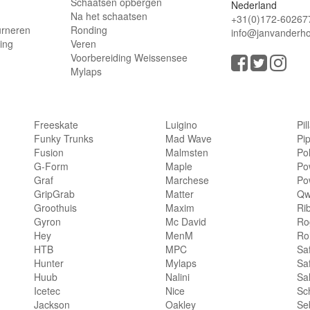
Schaatsen opbergen
Nederland
Na het schaatsen
+31(0)172-60267
urneren
Ronding
info@janvanderho
ling
Veren
Voorbereiding Weissensee
Mylaps
Freeskate
Luigino
Pil
Funky Trunks
Mad Wave
Pi
Fusion
Malmsten
Po
G-Form
Maple
Po
Graf
Marchese
Po
GripGrab
Matter
Qw
Groothuis
Maxim
Ri
Gyron
Mc David
Rog
Hey
MenM
Ro
HTB
MPC
Sa
Hunter
Mylaps
Sa
Huub
Nalini
Sa
Icetec
Nice
Sc
Jackson
Oakley
Se