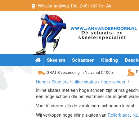
Westkanaalweg
10e
,
2461 EC
Ter Aar
Skeelers
Schaatsen
Kleding
Besch
Ru
GRATIS verzending in NL vanaf € 100,=
Home
/
Skeelers
/
Inline skates
/
Hoge schoen
/
Inline skates met een hoge schoen zijn prima geschik
een hoge schoen die net wat meer steun geeft waar
Voor kinderen zijn de verstelbare schoenen ideaal.
Wij verkopen hoge inline skates van
Rollerblade
,
K2,