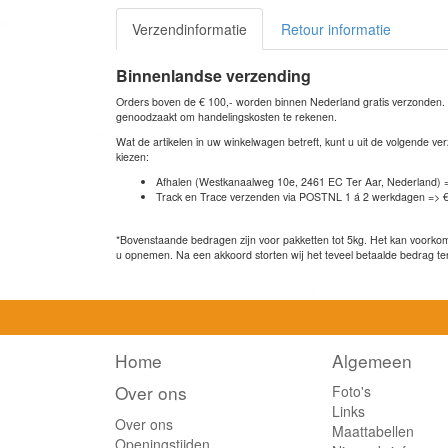
Verzendinformatie
Retour informatie
Binnenlandse verzending
Orders boven de € 100,- worden binnen Nederland gratis verzonden. Bi
genoodzaakt om handelingskosten te rekenen.
Wat de artikelen in uw winkelwagen betreft, kunt u uit de volgende 
kiezen:
Afhalen (Westkanaalweg 10e, 2461 EC Ter Aar, Nederland) 
Track en Trace verzenden via POSTNL 1 á 2 werkdagen => €
*Bovenstaande bedragen zijn voor pakketten tot 5kg. Het kan voorkome
u opnemen. Na een akkoord storten wij het teveel betaalde bedrag te
Home
Algemeen
Over ons
Foto's
Links
Over ons
Maattabellen
Openingstijden