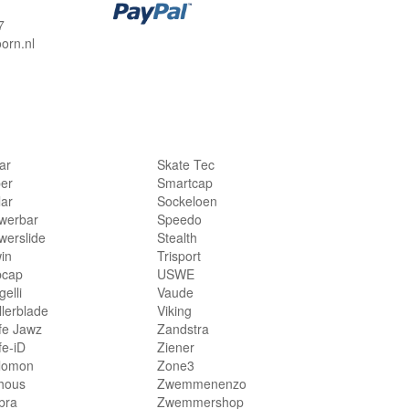
7
orn.nl
lar
Skate Tec
per
Smartcap
lar
Sockeloen
werbar
Speedo
werslide
Stealth
in
Trisport
bcap
USWE
elli
Vaude
llerblade
Viking
fe Jawz
Zandstra
fe-iD
Ziener
lomon
Zone3
hous
Zwemmenenzo
bra
Zwemmershop