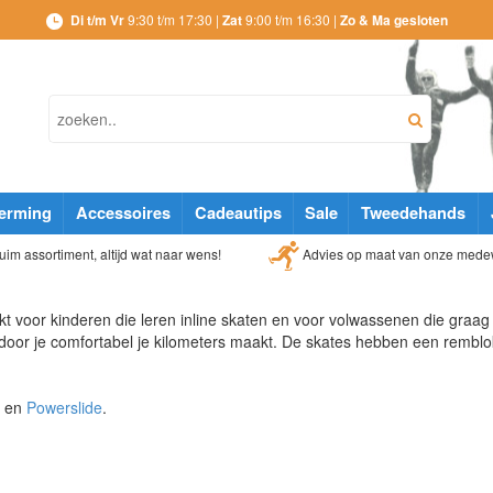
Di t/m Vr
9:30 t/m 17:30 |
Zat
9:00 t/m 16:30 |
Zo & Ma gesloten
erming
Accessoires
Cadeautips
Sale
Tweedehands
Advies op maat van onze mede
im assortiment, altijd wat naar wens!
t voor kinderen die leren inline skaten en voor volwassenen die graag 
door je comfortabel je kilometers maakt. De skates hebben een remblo
en
Powerslide
.