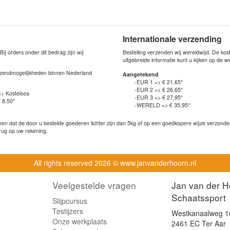
Internationale verzending
j orders onder dit bedrag zijn wij
Bestelling verzenden wij wereldwijd. De ko
uitgebreide informatie kunt u kijken op de 
verzendmogelijkheden binnen Nederland
Aangetekend
-EUR 1 => € 21,65*
-EUR 2 => € 26,65*
=> Kosteloos
-EUR 3 => € 27,95*
 8.50*
-WERELD => € 35,95*
n dat de door u bestelde goederen lichter zijn dan 5kg of op een goedkopere wijze verzonden 
rug op uw rekening.
All rights reserved
2026 © www.janvanderhoorn.nl
Veelgestelde vragen
Jan van der H
Schaatssport
Slijpcursus
Testijzers
Westkanaalweg 1
Onze werkplaats
2461 EC Ter Aar