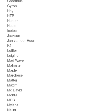
Groothuis
Gyron
Hey
HTB
Hunter
Huub
Icetec
Jackson
Jan van der Hoorn
K2
Loffler
Luigino
Mad Wave
Malmsten
Maple
Marchese
Matter
Maxim
Mc David
MenM
MPC
Mylaps
Nalini