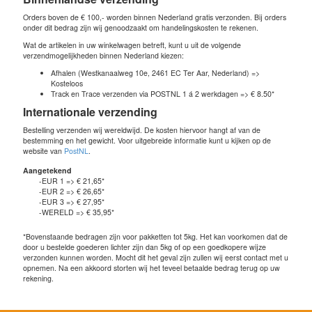
Orders boven de € 100,- worden binnen Nederland gratis verzonden. Bij orders
onder dit bedrag zijn wij genoodzaakt om handelingskosten te rekenen.
Wat de artikelen in uw winkelwagen betreft, kunt u uit de volgende
verzendmogelijkheden binnen Nederland kiezen:
Afhalen (Westkanaalweg 10e, 2461 EC Ter Aar, Nederland) =>
Kosteloos
Track en Trace verzenden via POSTNL 1 á 2 werkdagen => € 8.50*
Internationale verzending
Bestelling verzenden wij wereldwijd. De kosten hiervoor hangt af van de
bestemming en het gewicht. Voor uitgebreide informatie kunt u kijken op de
website van
PostNL
.
Aangetekend
-EUR 1 => € 21,65*
-EUR 2 => € 26,65*
-EUR 3 => € 27,95*
-WERELD => € 35,95*
*Bovenstaande bedragen zijn voor pakketten tot 5kg. Het kan voorkomen dat de
door u bestelde goederen lichter zijn dan 5kg of op een goedkopere wijze
verzonden kunnen worden. Mocht dit het geval zijn zullen wij eerst contact met u
opnemen. Na een akkoord storten wij het teveel betaalde bedrag terug op uw
rekening.