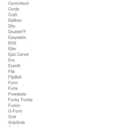
Controltech
Cordo
Craft
DeBoer
Dito
DoubleFF
Easyswim
EHS
Elite
Epic Carver
Evo
Ezeefit
Fila
FlipBelt
Form
Forte
Freeskate
Funky Trunks
Fusion
G-Form
Graf
GripGrab