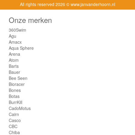
All rights reserved
2026 © www.janvanderhoorn.nl
Onze merken
360Swim
Agu
Amacx
Aqua Sphere
Arena
Atom
Barts
Bauer
Bee Seen
Bioracer
Bones
Botas
BurrKill
CadoMotus
Cairn
Casco
CBC
Chiba