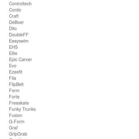
Controltech
Cordo
Craft
DeBoer
Dito
DoubleFF
Easyswim
EHS
Elite
Epic Carver
Evo
Ezeefit
Fila
FlipBelt
Form
Forte
Freeskate
Funky Trunks
Fusion
G-Form
Graf
GripGrab