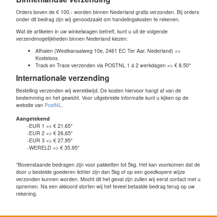
Orders boven de € 100,- worden binnen Nederland gratis verzonden. Bij orders
onder dit bedrag zijn wij genoodzaakt om handelingskosten te rekenen.
Wat de artikelen in uw winkelwagen betreft, kunt u uit de volgende
verzendmogelijkheden binnen Nederland kiezen:
Afhalen (Westkanaalweg 10e, 2461 EC Ter Aar, Nederland) =>
Kosteloos
Track en Trace verzenden via POSTNL 1 á 2 werkdagen => € 8.50*
Internationale verzending
Bestelling verzenden wij wereldwijd. De kosten hiervoor hangt af van de
bestemming en het gewicht. Voor uitgebreide informatie kunt u kijken op de
website van
PostNL
.
Aangetekend
-EUR 1 => € 21,65*
-EUR 2 => € 26,65*
-EUR 3 => € 27,95*
-WERELD => € 35,95*
*Bovenstaande bedragen zijn voor pakketten tot 5kg. Het kan voorkomen dat de
door u bestelde goederen lichter zijn dan 5kg of op een goedkopere wijze
verzonden kunnen worden. Mocht dit het geval zijn zullen wij eerst contact met u
opnemen. Na een akkoord storten wij het teveel betaalde bedrag terug op uw
rekening.