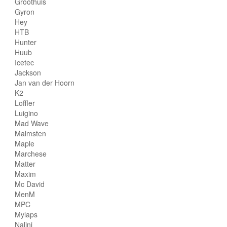
Groothuis
Gyron
Hey
HTB
Hunter
Huub
Icetec
Jackson
Jan van der Hoorn
K2
Loffler
Luigino
Mad Wave
Malmsten
Maple
Marchese
Matter
Maxim
Mc David
MenM
MPC
Mylaps
Nalini