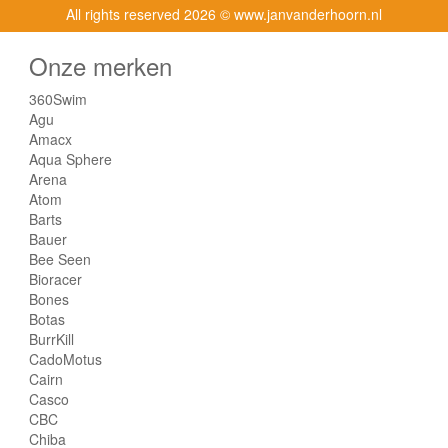
All rights reserved
2026 © www.janvanderhoorn.nl
Onze merken
360Swim
Agu
Amacx
Aqua Sphere
Arena
Atom
Barts
Bauer
Bee Seen
Bioracer
Bones
Botas
BurrKill
CadoMotus
Cairn
Casco
CBC
Chiba